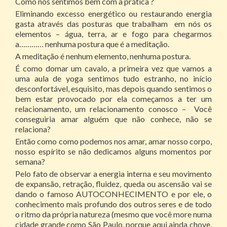
Como nos sentimos bem com a prática ?
Eliminando excesso energético ou restaurando energia
gasta através das posturas que trabalham em nós os
elementos – água, terra, ar e fogo para chegarmos
a………… nenhuma postura que é a meditação.
A meditação é nenhum elemento, nenhuma postura.
É como domar um cavalo, a primeira vez que vamos a
uma aula de yoga sentimos tudo estranho, no início
desconfortável, esquisito, mas depois quando sentimos o
bem estar provocado por ela começamos a ter um
relacionamento, um relacionamento conosco – Você
conseguiria amar alguém que não conhece, não se
relaciona?
Então como como podemos nos amar, amar nosso corpo,
nosso espírito se não dedicamos alguns momentos por
semana?
Pelo fato de observar a energia interna e seu movimento
de expansão, retração, fluidez, queda ou ascensão vai se
dando o famoso AUTOCONHECIMENTO e por ele, o
conhecimento mais profundo dos outros seres e de todo
o ritmo da própria natureza (mesmo que você more numa
cidade grande como São Paulo, porque aqui ainda chove,