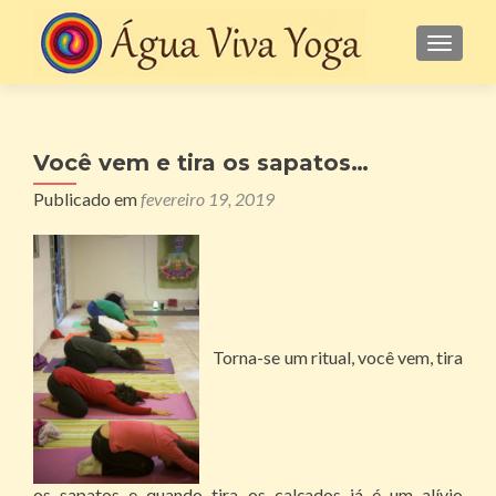
ALTE
Você vem e tira os sapatos…
Publicado em
fevereiro 19, 2019
Torna-se um ritual, você vem, tira
os sapatos e quando tira os calçados já é um alívio