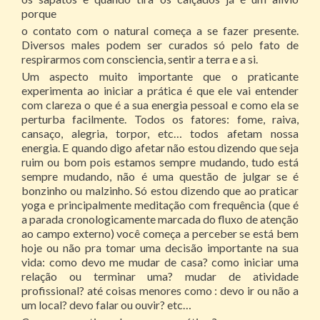
porque
o contato com o natural começa a se fazer presente.
Diversos males podem ser curados só pelo fato de
respirarmos com consciencia, sentir a terra e a si.
Um aspecto muito importante que o praticante
experimenta ao iniciar a prática é que ele vai entender
com clareza o que é a sua energia pessoal e como ela se
perturba facilmente. Todos os fatores: fome, raiva,
cansaço, alegria, torpor, etc… todos afetam nossa
energia. E quando digo afetar não estou dizendo que seja
ruim ou bom pois estamos sempre mudando, tudo está
sempre mudando, não é uma questão de julgar se é
bonzinho ou malzinho. Só estou dizendo que ao praticar
yoga e principalmente meditação com frequência (que é
a parada cronologicamente marcada do fluxo de atenção
ao campo externo) você começa a perceber se está bem
hoje ou não pra tomar uma decisão importante na sua
vida: como devo me mudar de casa? como iniciar uma
relação ou terminar uma? mudar de atividade
profissional? até coisas menores como : devo ir ou não a
um local? devo falar ou ouvir? etc…