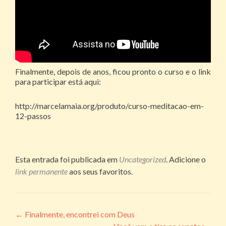
Finalmente, depois de anos, ficou pronto o curso e o link
para participar está aqui:
http://marcelamaia.org/produto/curso-meditacao-em-
12-passos
Esta entrada foi publicada em
Uncategorized
. Adicione o
link permanente
aos seus favoritos.
Navegação
←
Finalmente, encontrei com Deus