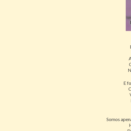
A
C
N
E f
C
Somos apena
H
D