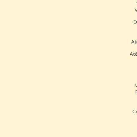
V
D
Aj
Até
M
Co