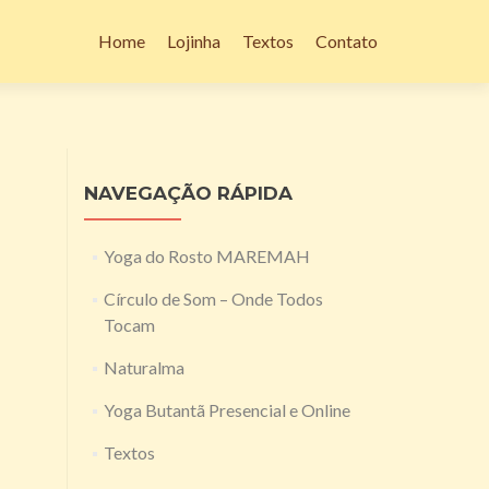
Pular
para
Home
Lojinha
Textos
Contato
o
conteúdo
NAVEGAÇÃO RÁPIDA
Yoga do Rosto MAREMAH
Círculo de Som – Onde Todos
Tocam
Naturalma
Yoga Butantã Presencial e Online
Textos