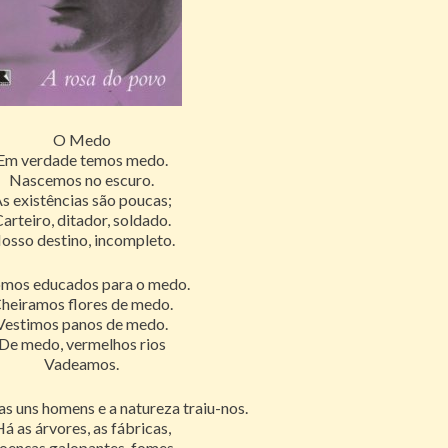
O Medo
Em verdade temos medo.
Nascemos no escuro.
s existências são poucas;
arteiro, ditador, soldado.
osso destino, incompleto.
omos educados para o medo.
heiramos flores de medo.
Vestimos panos de medo.
De medo, vermelhos rios
Vadeamos.
s uns homens e a natureza traiu-nos.
á as árvores, as fábricas,
oenças galopantes, fomes.