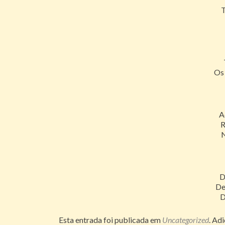
T
Os
A
R
N
D
De
D
Esta entrada foi publicada em
Uncategorized
. Ad