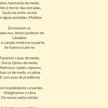
Vem, harmonia do medo,
em ó terror das estradas,
Susto na noite, receio
e águas poluídas. Muletas
Do homem só.
udai-nos, lentos poderes do
Láudano.
 a canção medrosa se parte,
Se transe e cala-se.
Faremos casas de medo,
Duros tijolos de medo,
edrosos caules, repuxos,
Ruas só de medo, e calma.
E com asas de prudência
m resplendores covardes,
Atingiremos o cimo
De nossa cauta subida.
O medo com sua física,