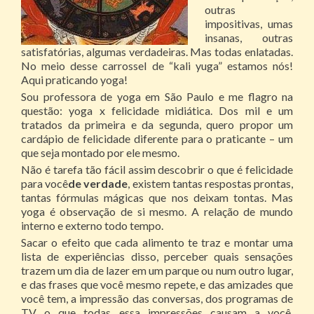
outras
impositivas, umas
insanas, outras
satisfatórias, algumas verdadeiras. Mas todas enlatadas.
No meio desse carrossel de “kali yuga” estamos nós!
Aqui praticando yoga!
Sou professora de yoga em São Paulo e me flagro na
questão: yoga x felicidade midiática. Dos mil e um
tratados da primeira e da segunda, quero propor um
cardápio de felicidade diferente para o praticante – um
que seja montado por ele mesmo.
Não é tarefa tão fácil assim descobrir o que é felicidade
para você
de verdade
, existem tantas respostas prontas,
tantas fórmulas mágicas que nos deixam tontas. Mas
yoga é observação de si mesmo. A relação de mundo
interno e externo todo tempo.
Sacar o efeito que cada alimento te traz e montar uma
lista de experiências disso, perceber quais sensações
trazem um dia de lazer em um parque ou num outro lugar,
e das frases que você mesmo repete, e das amizades que
você tem, a impressão das conversas, dos programas de
TV o que todas essa impressões causam a você,