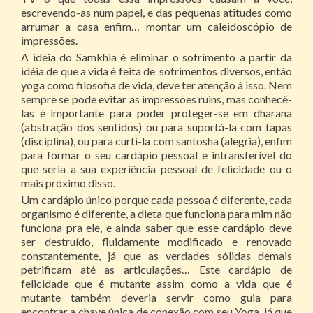
escrevendo-as num papel, e das pequenas atitudes como
arrumar a casa enfim… montar um caleidoscópio de
impressões.
A idéia do Samkhia é eliminar o sofrimento a partir da
idéia de que a vida é feita de sofrimentos diversos, então
yoga como filosofia de vida, deve ter atenção à isso. Nem
sempre se pode evitar as impressões ruins, mas conhecê-
las é importante para poder proteger-se em dharana
(abstração dos sentidos) ou para suportá-la com tapas
(disciplina), ou para curti-la com santosha (alegria), enfim
para formar o seu cardápio pessoal e intransferível do
que seria a sua experiência pessoal de felicidade ou o
mais próximo disso.
Um cardápio único porque cada pessoa é diferente, cada
organismo é diferente, a dieta que funciona para mim não
funciona pra ele, e ainda saber que esse cardápio deve
ser destruído, fluidamente modificado e renovado
constantemente, já que as verdades sólidas demais
petrificam até as articulações… Este cardápio de
felicidade que é mutante assim como a vida que é
mutante também deveria servir como guia para
encontrar a chave única de conexão com seu Yoga, já que