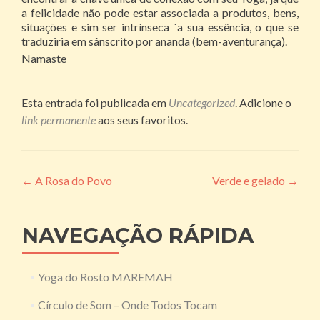
a felicidade não pode estar associada a produtos, bens,
situações e sim ser intrínseca `a sua essência, o que se
traduziria em sânscrito por ananda (bem-aventurança).
Namaste
Esta entrada foi publicada em
Uncategorized
. Adicione o
link permanente
aos seus favoritos.
Navegação
←
A Rosa do Povo
Verde e gelado
→
de
posts
NAVEGAÇÃO RÁPIDA
Yoga do Rosto MAREMAH
Círculo de Som – Onde Todos Tocam