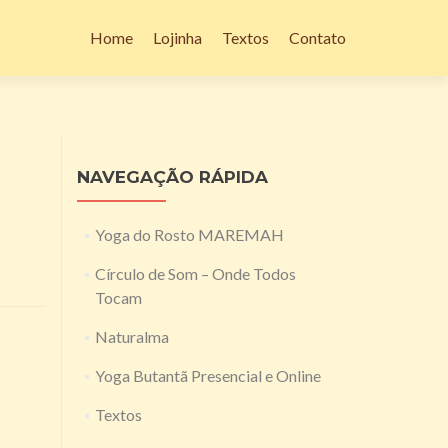
Pular
para
Home
Lojinha
Textos
Contato
o
conteúdo
NAVEGAÇÃO RÁPIDA
Yoga do Rosto MAREMAH
Círculo de Som – Onde Todos
Tocam
Naturalma
Yoga Butantã Presencial e Online
Textos