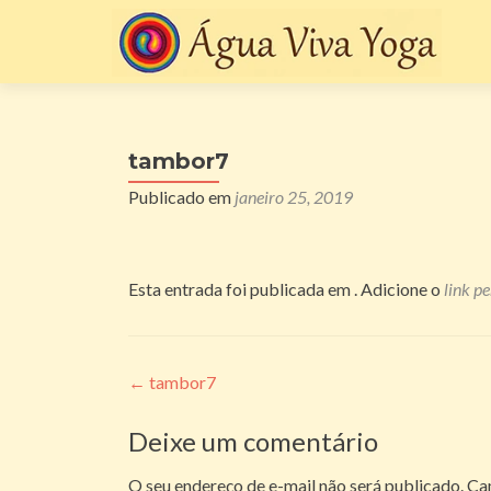
tambor7
Publicado em
janeiro 25, 2019
Esta entrada foi publicada em . Adicione o
link p
Navegação
←
tambor7
de
Deixe um comentário
posts
O seu endereço de e-mail não será publicado.
Ca