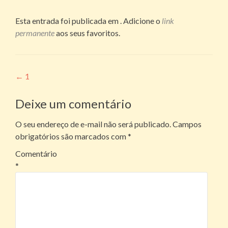
Esta entrada foi publicada em . Adicione o
link
permanente
aos seus favoritos.
Navegação
←
1
de
Deixe um comentário
posts
O seu endereço de e-mail não será publicado.
Campos
obrigatórios são marcados com
*
Comentário
*