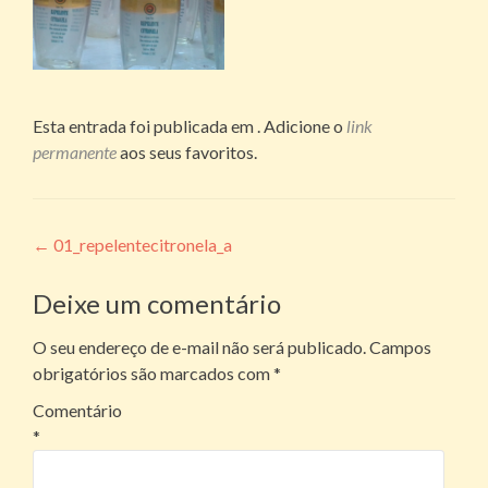
Esta entrada foi publicada em . Adicione o
link
permanente
aos seus favoritos.
Navegação
←
01_repelentecitronela_a
de
Deixe um comentário
posts
O seu endereço de e-mail não será publicado.
Campos
obrigatórios são marcados com
*
Comentário
*