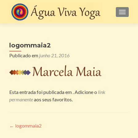
ALTE
logommaia2
Publicado em
junho 21, 2016
Esta entrada foi publicada em . Adicione o
link
permanente
aos seus favoritos.
Navegação
←
logommaia2
de