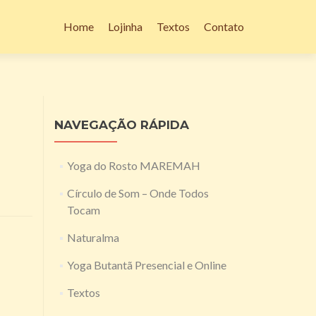
Pular
para
Home
Lojinha
Textos
Contato
o
conteúdo
NAVEGAÇÃO RÁPIDA
Yoga do Rosto MAREMAH
Círculo de Som – Onde Todos
Tocam
Naturalma
Yoga Butantã Presencial e Online
Textos