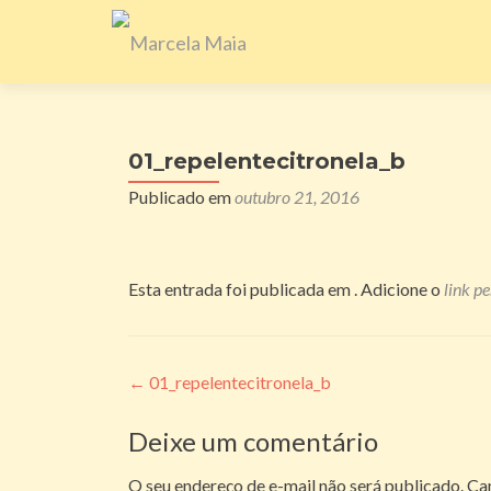
01_repelentecitronela_b
Publicado em
outubro 21, 2016
Esta entrada foi publicada em . Adicione o
link p
Navegação
←
01_repelentecitronela_b
de
Deixe um comentário
posts
O seu endereço de e-mail não será publicado.
Ca